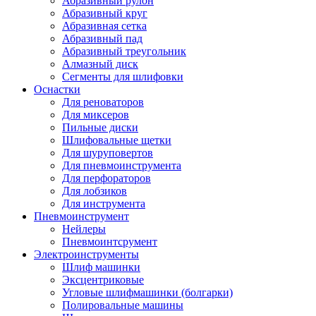
Абразивный рулон
Абразивный круг
Абразивная сетка
Абразивный пад
Абразивный треугольник
Алмазный диск
Сегменты для шлифовки
Оснастки
Для реноваторов
Для миксеров
Пильные диски
Шлифовальные щетки
Для шуруповертов
Для пневмоинструмента
Для перфораторов
Для лобзиков
Для инструмента
Пневмоинструмент
Нейлеры
Пневмоинтсрумент
Электроинструменты
Шлиф машинки
Эксцентриковые
Угловые шлифмашинки (болгарки)
Полировальные машины