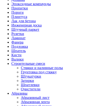
Эпоксидные компаунды
Пропитки
Пороги
Плинтуса
Лак для бетона
Инженерная доска
Штучный паркет
Розетки
Ламинат
Фанера
Подложка
Шпатель
Кисти
Валики
Строительные смеси
Стяжки и наливные полы
Грунтовка под стяжку
Штукатурки
Затирки
Шпатлевки
Очистители
Абразивы
Абразивный лист
Абразивная лента