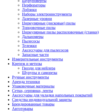
Шуруповерты
Перфораторы
Лобзики
Наборы электроинструмента
Лазерные уровни
Циркулярные (дисковые) пилы
Торцовочные пилы
Циркулярные пилы распиловочные (станки)
Дальномеры
Пылесосы
Тележки
Аксессуары для пылесосов
Запасные части
Измерительные инструменты
Крепеж и метизы
Гвозди для нейлера
Шурупы и саморезы
Ручные инструменты
Аренда техники
Упаковочные материалы
Сетки, серпянки, ленты
Аксессуары для укладки напольных покрытий
Средства индивидуальной защиты
Брендированные товары
Автотовары