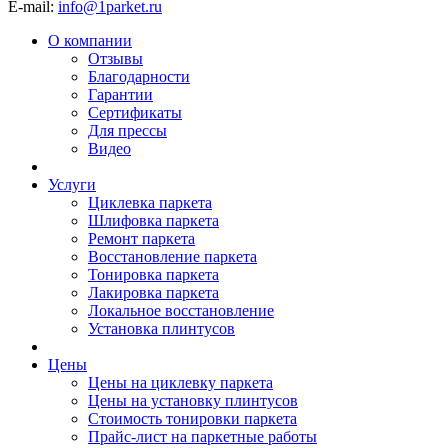
E-mail:
info@1parket.ru
О компании
Отзывы
Благодарности
Гарантии
Сертификаты
Для прессы
Видео
Услуги
Циклевка паркета
Шлифовка паркета
Ремонт паркета
Восстановление паркета
Тонировка паркета
Лакировка паркета
Локальное восстановление
Установка плинтусов
Цены
Цены на циклевку паркета
Цены на установку плинтусов
Стоимость тонировки паркета
Прайс-лист на паркетные работы