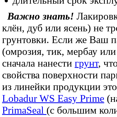
длительный срок экспл
Важно знать!
Лакировка
клён, дуб или ясень) не т
грунтовки. Если же Ваш п
(омрозия, тик, мербау или
сначала нанести
грунт
, ч
свойства поверхности пар
из линейки продукции это
Lobadur WS Easy Prime
(н
PrimaSeal
(с большим кол