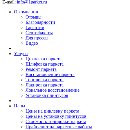
E-mail:
info@1parket.ru
О компании
Отзывы
Благодарности
Гарантии
Сертификаты
Для прессы
Видео
Услуги
Циклевка паркета
Шлифовка паркета
Ремонт паркета
Восстановление паркета
Тонировка паркета
Лакировка паркета
Локальное восстановление
Установка плинтусов
Цены
Цены на циклевку паркета
Цены на установку плинтусов
Стоимость тонировки паркета
Прайс-лист на паркетные работы