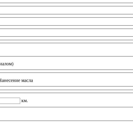
иалом)
анесение масла
км.