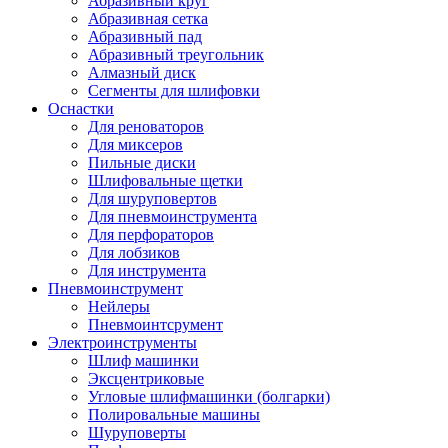
Абразивный круг
Абразивная сетка
Абразивный пад
Абразивный треугольник
Алмазный диск
Сегменты для шлифовки
Оснастки
Для реноваторов
Для миксеров
Пильные диски
Шлифовальные щетки
Для шуруповертов
Для пневмоинструмента
Для перфораторов
Для лобзиков
Для инструмента
Пневмоинструмент
Нейлеры
Пневмоинтсрумент
Электроинструменты
Шлиф машинки
Эксцентриковые
Угловые шлифмашинки (болгарки)
Полировальные машины
Шуруповерты