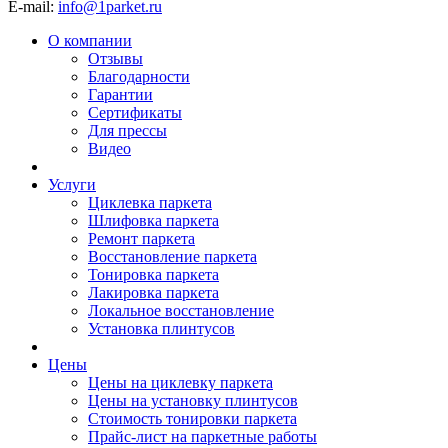
E-mail:
info@1parket.ru
О компании
Отзывы
Благодарности
Гарантии
Сертификаты
Для прессы
Видео
Услуги
Циклевка паркета
Шлифовка паркета
Ремонт паркета
Восстановление паркета
Тонировка паркета
Лакировка паркета
Локальное восстановление
Установка плинтусов
Цены
Цены на циклевку паркета
Цены на установку плинтусов
Стоимость тонировки паркета
Прайс-лист на паркетные работы