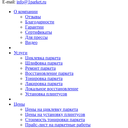
E-mail:
info@1parket.ru
О компании
Отзывы
Благодарности
Гарантии
Сертификаты
Для прессы
Видео
Услуги
Циклевка паркета
Шлифовка паркета
Ремонт паркета
Восстановление паркета
Тонировка паркета
Лакировка паркета
Локальное восстановление
Установка плинтусов
Цены
Цены на циклевку паркета
Цены на установку плинтусов
Стоимость тонировки паркета
Прайс-лист на паркетные работы