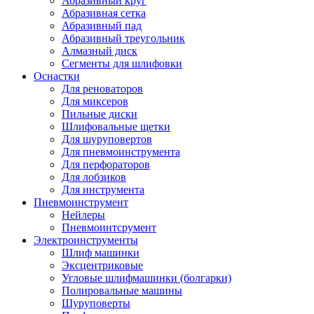
Абразивный круг
Абразивная сетка
Абразивный пад
Абразивный треугольник
Алмазный диск
Сегменты для шлифовки
Оснастки
Для реноваторов
Для миксеров
Пильные диски
Шлифовальные щетки
Для шуруповертов
Для пневмоинструмента
Для перфораторов
Для лобзиков
Для инструмента
Пневмоинструмент
Нейлеры
Пневмоинтсрумент
Электроинструменты
Шлиф машинки
Эксцентриковые
Угловые шлифмашинки (болгарки)
Полировальные машины
Шуруповерты