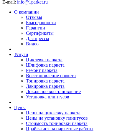
E-mail:
info@1parket.ru
О компании
Отзывы
Благодарности
Гарантии
Сертификаты
Для прессы
Видео
Услуги
Циклевка паркета
Шлифовка паркета
Ремонт паркета
Восстановление паркета
Тонировка паркета
Лакировка паркета
Локальное восстановление
Установка плинтусов
Цены
Цены на циклевку паркета
Цены на установку плинтусов
Стоимость тонировки паркета
Прайс-лист на паркетные работы