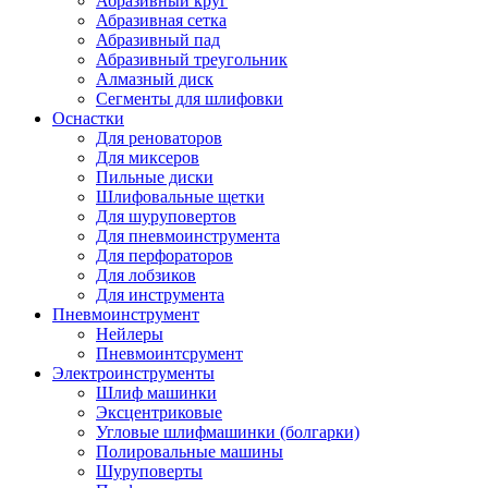
Абразивный круг
Абразивная сетка
Абразивный пад
Абразивный треугольник
Алмазный диск
Сегменты для шлифовки
Оснастки
Для реноваторов
Для миксеров
Пильные диски
Шлифовальные щетки
Для шуруповертов
Для пневмоинструмента
Для перфораторов
Для лобзиков
Для инструмента
Пневмоинструмент
Нейлеры
Пневмоинтсрумент
Электроинструменты
Шлиф машинки
Эксцентриковые
Угловые шлифмашинки (болгарки)
Полировальные машины
Шуруповерты