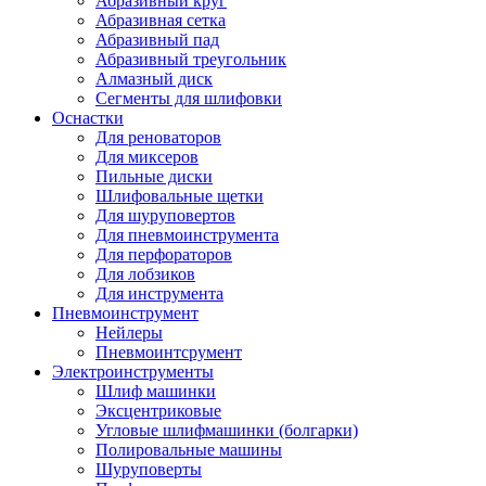
Абразивный круг
Абразивная сетка
Абразивный пад
Абразивный треугольник
Алмазный диск
Сегменты для шлифовки
Оснастки
Для реноваторов
Для миксеров
Пильные диски
Шлифовальные щетки
Для шуруповертов
Для пневмоинструмента
Для перфораторов
Для лобзиков
Для инструмента
Пневмоинструмент
Нейлеры
Пневмоинтсрумент
Электроинструменты
Шлиф машинки
Эксцентриковые
Угловые шлифмашинки (болгарки)
Полировальные машины
Шуруповерты