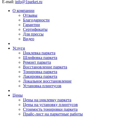
E-mail:
info@1parket.ru
О компании
Отзывы
Благодарности
Гарантии
Сертификаты
Для прессы
Видео
Услуги
Циклевка паркета
Шлифовка паркета
Ремонт паркета
Восстановление паркета
Тонировка паркета
Лакировка паркета
Локальное восстановление
Установка плинтусов
Цены
Цены на циклевку паркета
Цены на установку плинтусов
Стоимость тонировки паркета
Прайс-лист на паркетные работы