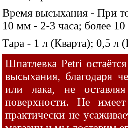
Время высыхания - При то
10 мм - 2-3 часа; более 10
Тара - 1 л (Кварта); 0,5 л 
Шпатлевка Petri остаётс
высыхания, благодаря ч
или лака, не оставля
поверхности. Не имеет
практически не усаживае
магазин и мы доставим е