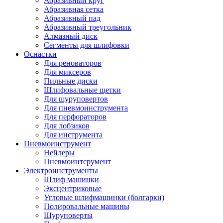
Абразивный круг
Абразивная сетка
Абразивный пад
Абразивный треугольник
Алмазный диск
Сегменты для шлифовки
Оснастки
Для реноваторов
Для миксеров
Пильные диски
Шлифовальные щетки
Для шуруповертов
Для пневмоинструмента
Для перфораторов
Для лобзиков
Для инструмента
Пневмоинструмент
Нейлеры
Пневмоинтсрумент
Электроинструменты
Шлиф машинки
Эксцентриковые
Угловые шлифмашинки (болгарки)
Полировальные машины
Шуруповерты