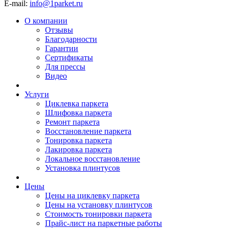
E-mail:
info@1parket.ru
О компании
Отзывы
Благодарности
Гарантии
Сертификаты
Для прессы
Видео
Услуги
Циклевка паркета
Шлифовка паркета
Ремонт паркета
Восстановление паркета
Тонировка паркета
Лакировка паркета
Локальное восстановление
Установка плинтусов
Цены
Цены на циклевку паркета
Цены на установку плинтусов
Стоимость тонировки паркета
Прайс-лист на паркетные работы