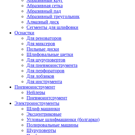
Абразивный круг
Абразивная сетка
Абразивный пад
Абразивный треугольник
Алмазный диск
Сегменты для шлифовки
Оснастки
Для реноваторов
Для миксеров
Пильные диски
Шлифовальные щетки
Для шуруповертов
Для пневмоинструмента
Для перфораторов
Для лобзиков
Для инструмента
Пневмоинструмент
Нейлеры
Пневмоинтсрумент
Электроинструменты
Шлиф машинки
Эксцентриковые
Угловые шлифмашинки (болгарки)
Полировальные машины
Шуруповерты