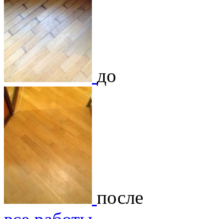
до
после