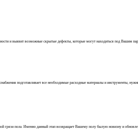
жности и выявит возможные скрытые дефекты, которые могут находиться под Вашим па
 снабжения подготавливает все необходимые расходные материалы и инструменты, нуж
ной грязи пола. Именно данный этап возвращает Вашему полу былую новизну и обновле