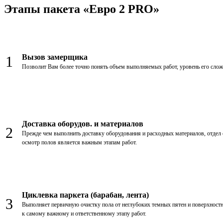
Этапы пакета «Евро 2 PRO»
Вызов замерщика
1
Позволит Вам более точно понять объем выполняемых работ, уровень его сло
Доставка оборудов. и материалов
2
Прежде чем выполнить доставку оборудования и расходных материалов, отдел
осмотр полов является важным этапам работ.
Циклевка паркета (барабан, лента)
3
Выполняет первичную очистку пола от неглубоких темных пятен и поверхност
к самому важному и ответственному этапу работ.