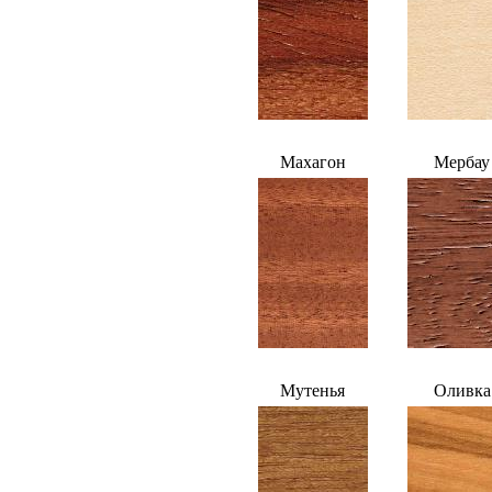
Махагон
Мербау
Мутенья
Оливка