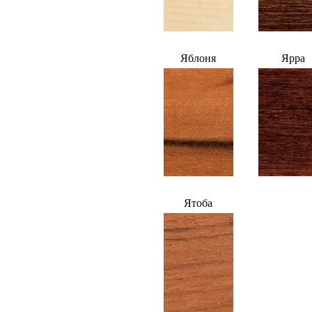
Яблоня
Ярра
Ятоба