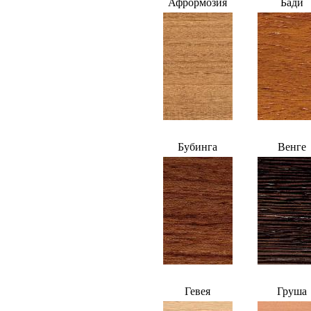
Афрормозия
Бади
Бубинга
Венге
Гевея
Груша