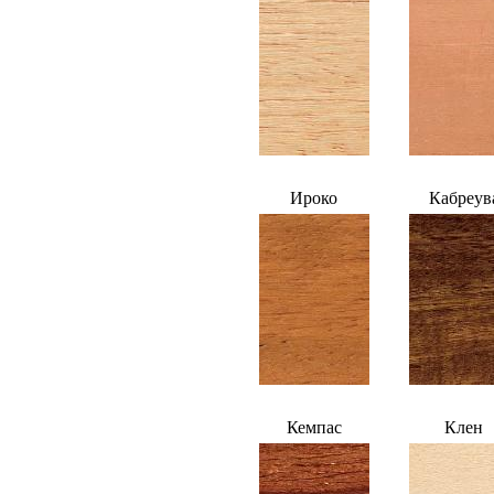
Ироко
Кабреув
Кемпас
Клен