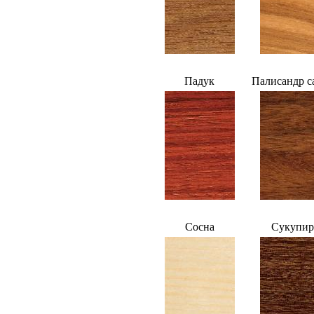
Падук
Палисандр с
Сосна
Сукупир