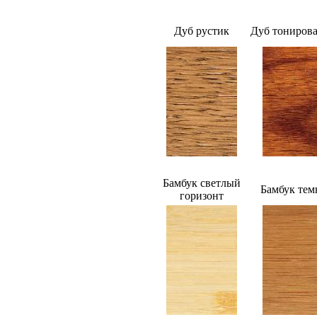
Дуб рустик
Дуб тониров
Бамбук светлый
Бамбук те
горизонт